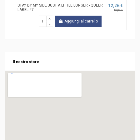
STAY BY MY SIDE JUST A LITTLE LONGER - QUEER
12,26 €
UNA
LABEL 47
12,90 €
Aggiungi al carrello
Il nostro store