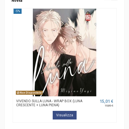
Novità
-5%
-5%
Non Disponibile
VIVENDO SULLA LUNA - WRAP BOX (LUNA
15,01 €
FAR
CRESCENTE + LUNA PIENA)
15,80 €
Visualizza