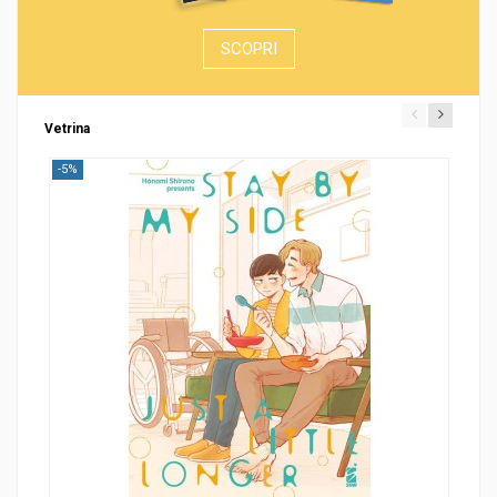
SCOPRI
Vetrina
-5%
-5%