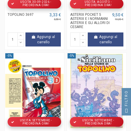
USCITA 30-09-2026 -
USCITA: AGOSTO -
PREORDINA ORA!
PREORDINA ORA!
TOPOLINO 3697
3,33 €
ASTERIX POCKET 5
9,50 €
ASTERIX E I NORMANNI
3,50 €
10,00 €
ASTERIX E GLI ALLORI DI
CESARE
Aggiungi al
Aggiungi al
carrello
carrello
-5%
-5%
FILTRO
USCITA: SETTEMBRE -
USCITA: SETTEMBRE -
PREORDINA ORA!
PREORDINA ORA!