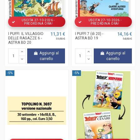
USCITA 27-10-2026 -
USCITA 27-10-2026 -
PREORDINA ORA!
PREORDINA ORA!
I PUFFI: IL VILLAGGIO
11,31 €
I PUFFI 7 (di 20) -
14,16 €
DELLE RAGAZZE 6 -
ASTRA BD 19
11,90 €
14,90 €
ASTRA BD 20
Aggiungi al
Aggiungi al
carrello
carrello
-5%
-5%