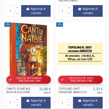
SACRIFICABILI
Aggiungi al
Aggiungi al
carrello
carrello
-5%
-5%
USCITA: SETTEMBRE -
USCITA 30-09-2026 -
PREORDINA ORA!
PREORDINA ORA!
CANTO DI NATALE
22,80 €
TOPOLINO 3697
3,33 €
NUOVA EDIZIONE
VERSIONE ABRUZZO
24,00 €
3,50 €
Aggiungi al
Aggiungi al
carrello
carrello