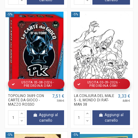
carrello
carrello
-5%
-5%
USCITA 05-08-2026 -
USCITA 03-09-2026 -
PREORDINA ORA!
PREORDINA ORA!
TOPOLINO 3689 CON
7,51 €
LA CONJURA DEL MALE
3,33 €
CARTE DA GIOCO -
5 - IL MONDO DI RAT-
7,90 €
3,50 €
MAZZO ROSSO
MAN 38
Aggiungi al
Aggiungi al
carrello
carrello
-5%
-5%