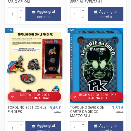
FABIO CELONI
SPECIAL EVENTS 61
Aggiungi al
Aggiungi al
carrello
carrello
-5%
-5%
USCITA 19-08-2026 -
USCITA 12-08-2026 - PRE-
PREORDINA ORA!
ORDINA ORA!
TOPOLINO 3691 CON LE
8,46 €
TOPOLINO 3690 CON
7,51 €
PIN DI PK
CARTE DA GIOCO -
8,90 €
7,90 €
MAZZO BLU
Aggiungi al
Aggiungi al