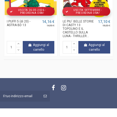
USCITA 26-05-2026 -
USCITA: SETTEMBRE -
PREORDINA ORA!
PREORDINA ORA!
I PUFFI 5 (di 20) -
14,16 €
LE PIU` BELLE STORIE
17,10 €
ASTRA BD 13
DI CASTY 13
14,90 €
18,00 €
TOPOLINO E IL
CASTELLO SULLA
LUNA - THRILLER...
Aggiungi al
Aggiungi al
carrello
carrello