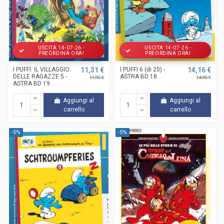
USCITA 14-07-26 -
USCITA 14-07-26 -
PREORDINA ORA!
PREORDINA ORA!
I PUFFI: IL VILLAGGIO
11,31 €
I PUFFI 6 (di 20) -
14,16 €
DELLE RAGAZZE 5 -
ASTRA BD 18
11,90 €
14,90 €
ASTRA BD 19
Aggiungi al
Aggiungi al
carrello
carrello
-5%
-5%