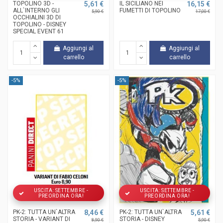
TOPOLINO 3D -
5,61 €
IL SICILIANO NEI
16,15 €
ALL`INTERNO GLI
FUMETTI DI TOPOLINO
5,90 €
17,00 €
OCCHIALINI 3D DI
TOPOLINO - DISNEY
SPECIAL EVENT 61
Aggiungi al
Aggiungi al
carrello
carrello
-5%
-5%
USCITA: SETTEMBRE -
USCITA: SETTEMBRE -
PREORDINA ORA!
PREORDINA ORA!
PK-2: TUTTA UN`ALTRA
8,46 €
PK-2: TUTTA UN`ALTRA
5,61 €
STORIA - VARIANT DI
STORIA - DISNEY
8,90 €
5,90 €