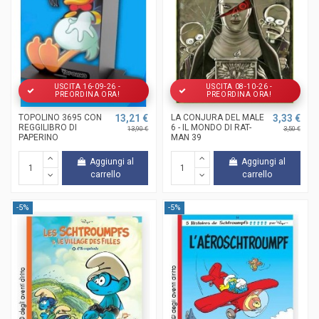
USCITA 16-09-26 -
USCITA 08-10-26 -
PREORDINA ORA!
PREORDINA ORA!
TOPOLINO 3695 CON
13,21 €
LA CONJURA DEL MALE
3,33 €
REGGILIBRO DI
6 - IL MONDO DI RAT-
13,90 €
3,50 €
PAPERINO
MAN 39
Aggiungi al
Aggiungi al
carrello
carrello
-5%
-5%