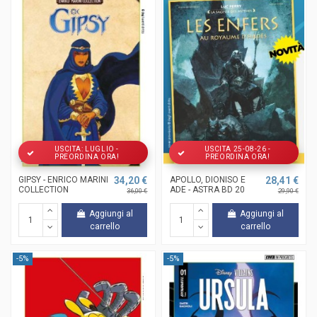
USCITA: LUGLIO -
USCITA 25-08-26 -
PREORDINA ORA!
PREORDINA ORA!
GIPSY - ENRICO MARINI
34,20 €
APOLLO, DIONISO E
28,41 €
COLLECTION
ADE - ASTRA BD 20
36,00 €
29,90 €
Aggiungi al
Aggiungi al
carrello
carrello
-5%
-5%