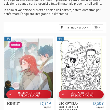
soluzione quando sarà disponibile
tutto il materiale
presente nell'ordine.
In caso di variazione di prezzo decisa dall'editore, sarete contattati per
confermare l'acquisto, integrando la differenza.
Prima i nuovi prodotti
30
-5%
-5%
USCITA: OTTOBRE -
USCITA: OTTOBRE -
PREORDINA ORA!
PREORDINA ORA!
SCENTIST 1
17,10 €
LEO ORTOLANI
12,35 €
COLLECTION I
18,00 €
13,00 €