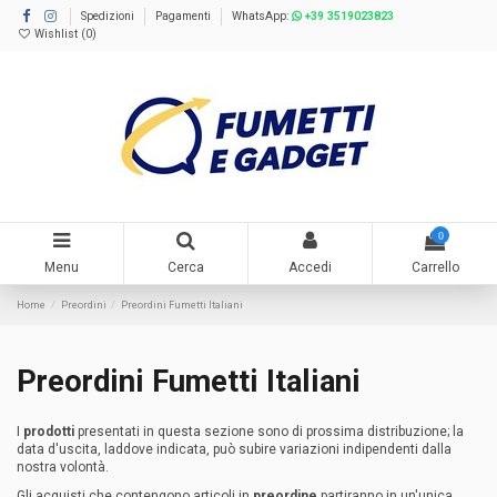
Spedizioni
Pagamenti
WhatsApp:
+39 3519023823
Wishlist (
0
)
0
Menu
Cerca
Accedi
Carrello
Home
Preordini
Preordini Fumetti Italiani
Preordini Fumetti Italiani
I
prodotti
presentati in questa sezione sono di prossima distribuzione; la
data d'uscita, laddove indicata, può subire variazioni indipendenti dalla
nostra volontà.
Gli acquisti che contengono articoli in
preordine
partiranno in un'unica