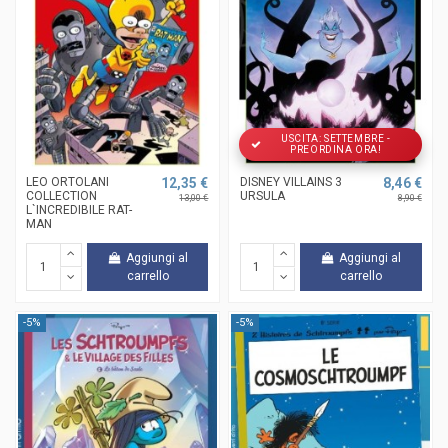
USCITA: SETTEMBRE -
PREORDINA ORA!
LEO ORTOLANI
12,35 €
DISNEY VILLAINS 3
8,46 €
COLLECTION
URSULA
13,00 €
8,90 €
L`INCREDIBILE RAT-
MAN
Aggiungi al
Aggiungi al
carrello
carrello
-5%
-5%