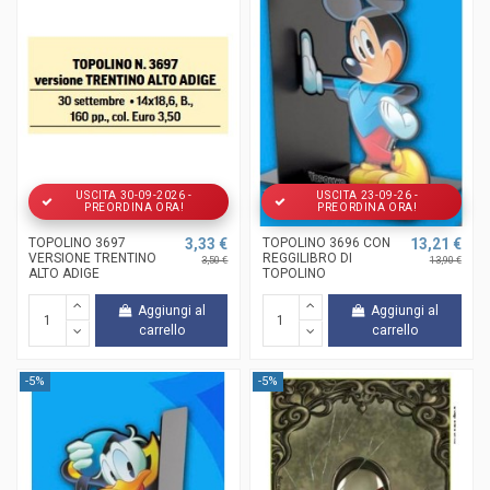
USCITA 30-09-2026 -
USCITA 23-09-26 -
PREORDINA ORA!
PREORDINA ORA!
TOPOLINO 3697
3,33 €
TOPOLINO 3696 CON
13,21 €
VERSIONE TRENTINO
REGGILIBRO DI
3,50 €
13,90 €
ALTO ADIGE
TOPOLINO
Aggiungi al
Aggiungi al
carrello
carrello
-5%
-5%