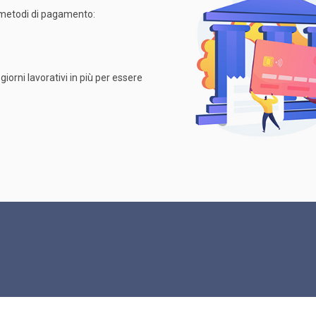
ti metodi di pagamento:
iorni lavorativi in più per essere