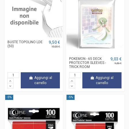
BUSTE TOPOLINO LDE
9,50 €
(50)
10,00 €
POKEMON - 65 DECK
9,03 €
PROTECTOR SLEEVES -
9,50 €
TRICK ROOM
Aggiungi al
Aggiungi al
carrello
carrello
-5%
-5%