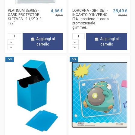
PLATINUM SERIES -
4,66 €
LORCANA - GIFT SET -
28,49 €
CARD PROTECTOR
INCANTO D`INVERNO -
4,90 €
29,99 €
SLEEVES - 2-1/2" X 3-
ITA - contiene: 1 carta
1/2"
promozionale
glimmer...
Aggiungi al
Aggiungi al
carrello
carrello
-5%
-5%