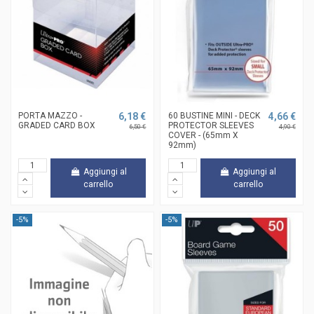
PORTA MAZZO -
6,18 €
60 BUSTINE MINI - DECK
4,66 €
GRADED CARD BOX
PROTECTOR SLEEVES
6,50 €
4,90 €
COVER - (65mm X
92mm)
Aggiungi al
Aggiungi al
carrello
carrello
-5%
-5%