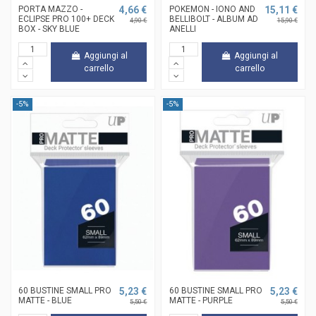
PORTA MAZZO -
4,66 €
POKEMON - IONO AND
15,11 €
ECLIPSE PRO 100+ DECK
BELLIBOLT - ALBUM AD
4,90 €
15,90 €
BOX - SKY BLUE
ANELLI
Aggiungi al
Aggiungi al
carrello
carrello
-5%
-5%
60 BUSTINE SMALL PRO
5,23 €
60 BUSTINE SMALL PRO
5,23 €
MATTE - BLUE
MATTE - PURPLE
5,50 €
5,50 €