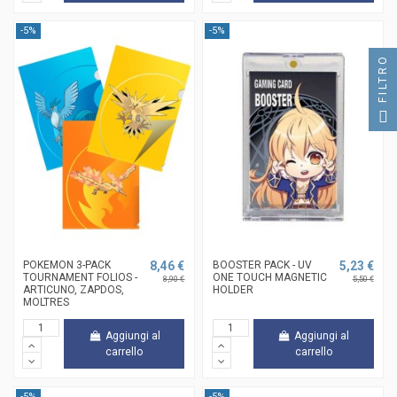
-5%
-5%
FILTRO
POKEMON 3-PACK
8,46 €
BOOSTER PACK - UV
5,23 €
TOURNAMENT FOLIOS -
ONE TOUCH MAGNETIC
8,90 €
5,50 €
ARTICUNO, ZAPDOS,
HOLDER
MOLTRES
Aggiungi al
Aggiungi al
carrello
carrello
-5%
-5%