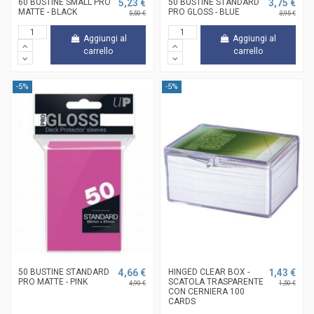
60 BUSTINE SMALL PRO
5,23 €
50 BUSTINE STANDARD
3,75 €
MATTE - BLACK
PRO GLOSS - BLUE
5,50 €
3,95 €
Aggiungi al
Aggiungi al
carrello
carrello
-5%
-5%
50 BUSTINE STANDARD
4,66 €
HINGED CLEAR BOX -
1,43 €
PRO MATTE - PINK
SCATOLA TRASPARENTE
4,90 €
1,50 €
CON CERNIERA 100
CARDS