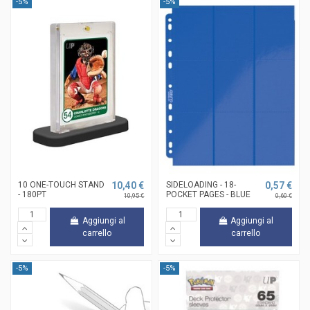
-5%
-5%
10 ONE-TOUCH STAND
10,40 €
SIDELOADING - 18-
0,57 €
- 180PT
POCKET PAGES - BLUE
10,95 €
0,60 €
Aggiungi al
Aggiungi al
carrello
carrello
-5%
-5%