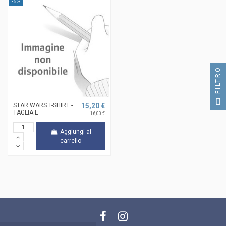
-5%
FILTRO
STAR WARS T-SHIRT -
15,20 €
TAGLIA L
16,00 €
Aggiungi al
carrello