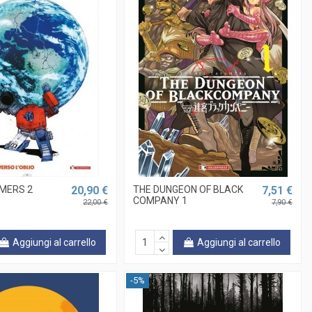
MERS 2
20,90 €
THE DUNGEON OF BLACK
7,51 €
COMPANY 1
22,00 €
7,90 €
Aggiungi al carrello
Aggiungi al carrello
-5%