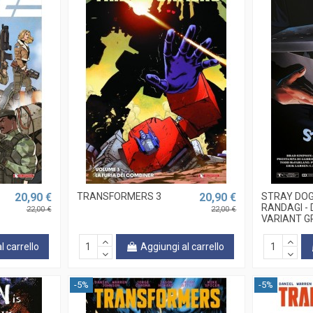
20,90 €
TRANSFORMERS 3
20,90 €
STRAY DOG
-
RANDAGI -
22,00 €
22,00 €
VARIANT G
l carrello
Aggiungi al carrello
-5%
-5%