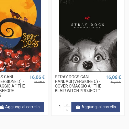
S CANI
16,06 €
STRAY DOGS CANI
16,06 €
ERSIONE D) -
RANDAGI (VERSIONE C) -
16,90 €
16,90 €
GGIO A ``THE
COVER OMAGGIO A ``THE
 BEFORE
BLAIR WITCH PROJECT``
``
Aggiungi al carrello
Aggiungi al carrello