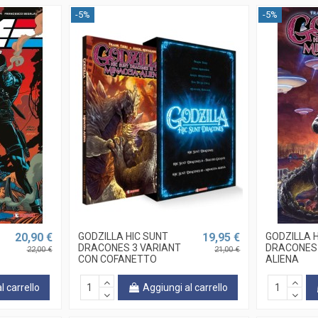
-5%
-5%
20,90 €
GODZILLA HIC SUNT
19,95 €
GODZILLA 
DRACONES 3 VARIANT
DRACONES 
22,00 €
21,00 €
CON COFANETTO
ALIENA
l carrello
Aggiungi al carrello