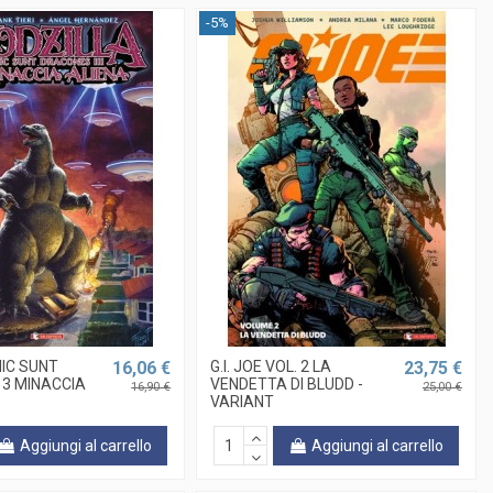
-5%
HIC SUNT
16,06 €
G.I. JOE VOL. 2 LA
23,75 €
3 MINACCIA
VENDETTA DI BLUDD -
16,90 €
25,00 €
VARIANT
Aggiungi al carrello
Aggiungi al carrello