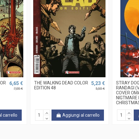
LOR
6,65 €
THE WALKING DEAD COLOR
5,23 €
STRAY DOG
EDITION 48
RANDAGI (V
7,00 €
5,50 €
COVER OMA
NIGTMARE
CHRISTMAS
l carrello
Aggiungi al carrello