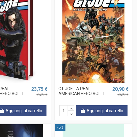
A REAL
23,75 €
G.I. JOE - A REAL
20,90 €
HERO VOL. 1
AMERICAN HERO VOL. 1
25,00 €
22,00 €
Aggiungi al carrello
Aggiungi al carrello
-5%