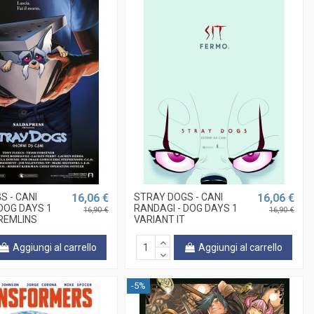
S - CANI
16,06 €
STRAY DOGS - CANI
16,06 €
 DOG DAYS 1
RANDAGI - DOG DAYS 1
16,90 €
16,90 €
REMLINS
VARIANT IT
Aggiungi al carrello
Aggiungi al carrello
-5%