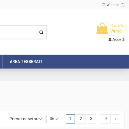
Wishlist (
0
)
Carrello
Vuoto
Accedi
AREA TESSERATI
Prima i nuovi prodotti
36
1
2
3
…
9