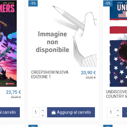
-5%
-5%
CREEPSHOW NUOVA
20,90 €
EDIZIONE 1
22,00 €
23,75 €
UNDISCOV
COUNTRY 6
25,00 €
l carrello
Aggiungi al carrello