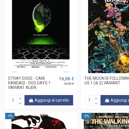
STRAY DOGS - CANI
16,06 €
THE MOON IS FOLLOWIN
RANDAGI - DOG DAYS 1
US 1 (di 2) VARIANT
16,90 €
VARIANT ALIEN
Aggiungi al carrello
Aggiungi a
-5%
-5%