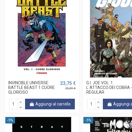
INVINCIBLE UNIVERSE:
23,75 €
G.I. JOE VOL. 1
BATTLE BEAST 1 CUORE
L`ATTACCO DEI COBRA 
25,00 €
GLORIOSO
REGULAR
Aggiungi al carrello
Aggiungi a
-5%
-5%