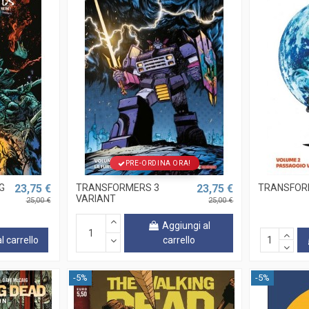
PRE-ORDINA ORA!
G
23,75 €
TRANSFORMERS 3
23,75 €
TRANSFOR
VARIANT
25,00 €
25,00 €
Aggiungi al
l carrello
carrello
-5%
-5%