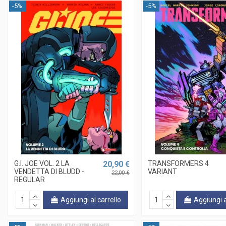
-5%
-5%
G.I. JOE VOL. 2 LA
20,90 €
TRANSFORMERS 4
VENDETTA DI BLUDD -
VARIANT
22,00 €
REGULAR
Aggiungi al carrello
Aggiungi a