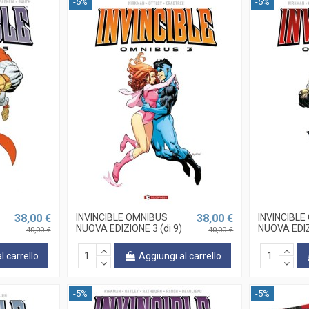
-5%
-5%
38,00 €
INVINCIBLE OMNIBUS
38,00 €
INVINCIBL
NUOVA EDIZIONE 3 (di 9)
NUOVA EDIZ
40,00 €
40,00 €
l carrello
Aggiungi al carrello
-5%
-5%