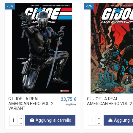
-5%
-5%
G.I. JOE - A REAL
23,75 €
G.I. JOE - A REAL
AMERICAN HERO VOL. 2
AMERICAN HERO VOL. 2
25,00 €
VARIANT
Aggiungi al carrello
Aggiungi a