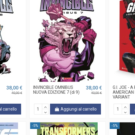
38,00 €
INVINCIBLE OMNIBUS
38,00 €
G.I. JOE - 
NUOVA EDIZIONE 7 (di 9)
AMERICAN 
40,00 €
40,00 €
VARIANT
l carrello
Aggiungi al carrello
-5%
-5%