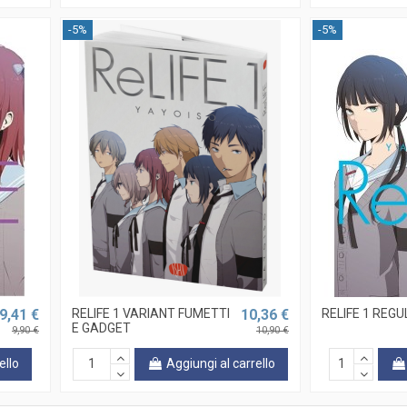
-5%
-5%
9,41 €
RELIFE 1 VARIANT FUMETTI
10,36 €
RELIFE 1 REG
E GADGET
9,90 €
10,90 €
ello
Aggiungi al carrello