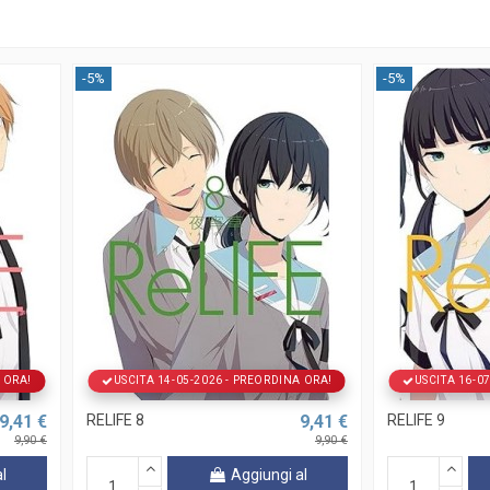
-5%
-5%
 ORA!
USCITA 14-05-2026 - PREORDINA ORA!
USCITA 16-0
9,41 €
RELIFE 8
9,41 €
RELIFE 9
9,90 €
9,90 €
l
Aggiungi al