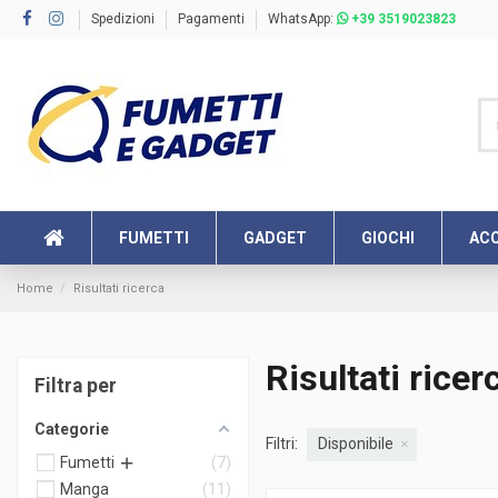
Spedizioni
Pagamenti
WhatsApp:
+39 3519023823
FUMETTI
GADGET
GIOCHI
ACC
Home
Risultati ricerca
Risultati ricer
Filtra per
Categorie
Filtri:
Disponibile
Fumetti
7
Manga
11