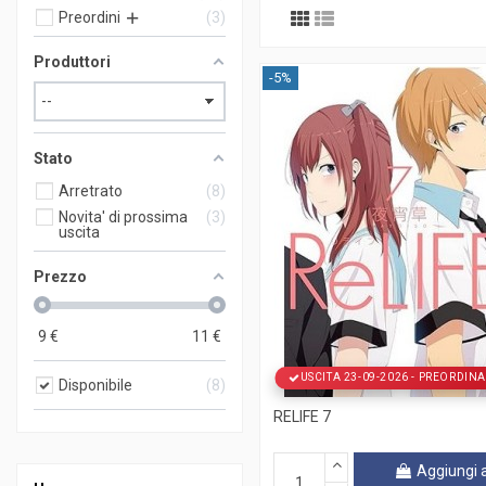
Preordini
3
Produttori
-5%
Stato
Arretrato
8
Novita' di prossima
3
uscita
Prezzo
9
€
11
€
USCITA 23-09-2026 - PREORDINA
Disponibile
8
RELIFE 7
Aggiungi a