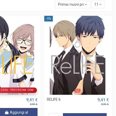
Prima i nuovi prodotti
11
-5%
7-2026 - PREORDINA ORA!
9,41 €
RELIFE 6
9,41 €
9,90 €
9,90 €
Aggiungi al