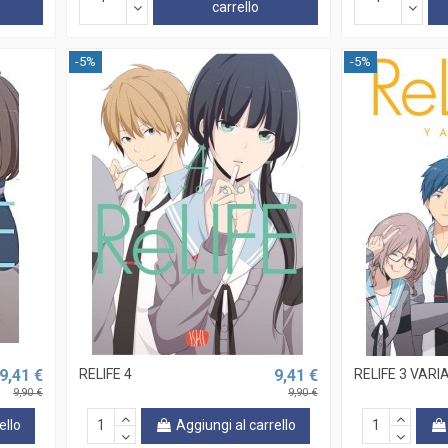
carrello
-5%
-5%
9,41 €
RELIFE 4
9,41 €
RELIFE 3 VARI
9,90 €
9,90 €
ello
Aggiungi al carrello