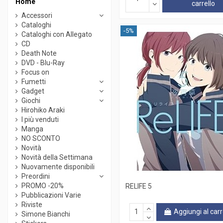
Home
carrello
Accessori
Cataloghi
-5%
Cataloghi con Allegato
CD
Death Note
DVD - Blu-Ray
Focus on
Fumetti
Gadget
Giochi
Hirohiko Araki
I più venduti
Manga
NO SCONTO
Novità
Novità della Settimana
Nuovamente disponibili
Preordini
PROMO -20%
RELIFE 5
Pubblicazioni Varie
Riviste
Aggiungi al carr
Simone Bianchi