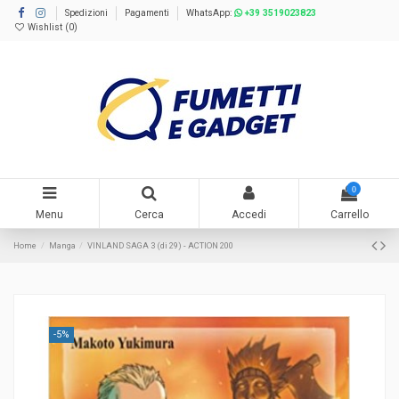
Spedizioni
Pagamenti
WhatsApp:
+39 3519023823
Wishlist (
0
)
0
Menu
Cerca
Accedi
Carrello
Home
Manga
VINLAND SAGA 3 (di 29) - ACTION 200
-5%