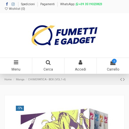
Spedizioni
Pagamenti
WhatsApp:
+39 3519023823
Wishlist (
0
)
0
Menu
Cerca
Accedi
Carrello
Home
Manga
CHIMERATICA - BOX (VOL.1-4)
-5%