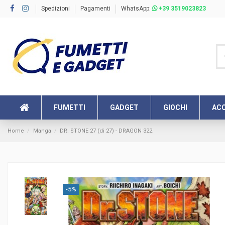
Spedizioni
Pagamenti
WhatsApp:
+39 3519023823
FUMETTI
GADGET
GIOCHI
ACC
Home
Manga
DR. STONE 27 (di 27) - DRAGON 322
-5%