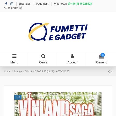
Spedizioni
Pagamenti
WhatsApp:
+39 3519023823
Wishlist (
0
)
0
Menu
Cerca
Accedi
Carrello
Home
Manga
VINLAND SAGA 17 (di 29) - ACTION 275
-5%