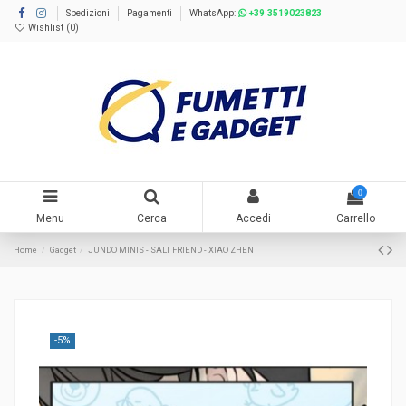
Spedizioni
Pagamenti
WhatsApp:
+39 3519023823
Wishlist (
0
)
0
Menu
Cerca
Accedi
Carrello
Home
Gadget
JUNDO MINIS - SALT FRIEND - XIAO ZHEN
-5%