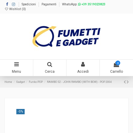
Spedizioni
Pagamenti
WhatsApp:
+39 3519023823
Wishlist (
0
)
0
Menu
Cerca
Accedi
Carrello
Home
Gadget
Funko POP
RAMBO S2 - JOHN RAMBO (WITH BOW) - POP 2004
-5%