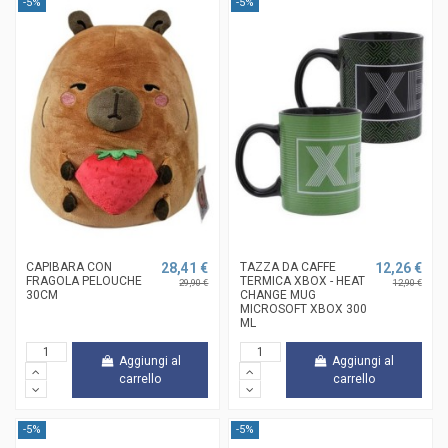
-5%
-5%
CAPIBARA CON
28,41 €
TAZZA DA CAFFE
12,26 €
FRAGOLA PELOUCHE
TERMICA XBOX - HEAT
29,90 €
12,90 €
30CM
CHANGE MUG
MICROSOFT XBOX 300
ML
Aggiungi al
Aggiungi al
carrello
carrello
-5%
-5%