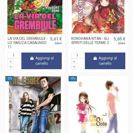
LA VIA DEL GREMBIULE -
5,61 €
KONOHANA KITAN - GLI
5,65 €
LO YAKUZA CASALINGO
SPIRITI DELLE TERME 2
5,90 €
5,95 €
11
Aggiungi al
Aggiungi al
carrello
carrello
-5%
-5%