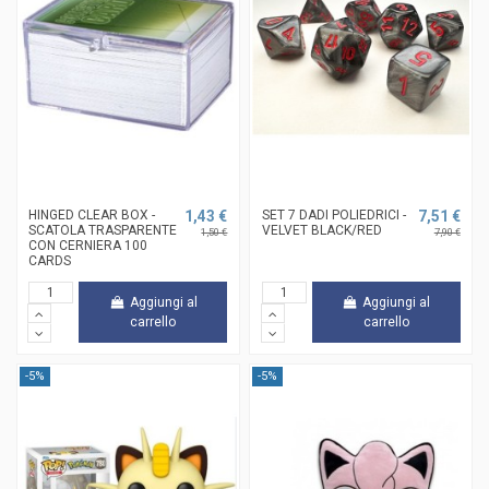
HINGED CLEAR BOX -
1,43 €
SET 7 DADI POLIEDRICI -
7,51 €
SCATOLA TRASPARENTE
VELVET BLACK/RED
1,50 €
7,90 €
CON CERNIERA 100
CARDS
Aggiungi al
Aggiungi al
carrello
carrello
-5%
-5%