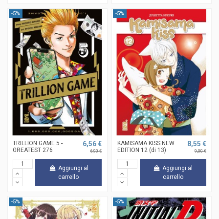
-5%
-5%
TRILLION GAME 5 -
6,56 €
KAMISAMA KISS NEW
8,55 €
GREATEST 276
EDITION 12 (di 13)
6,90 €
9,00 €
Aggiungi al
Aggiungi al
carrello
carrello
-5%
-5%