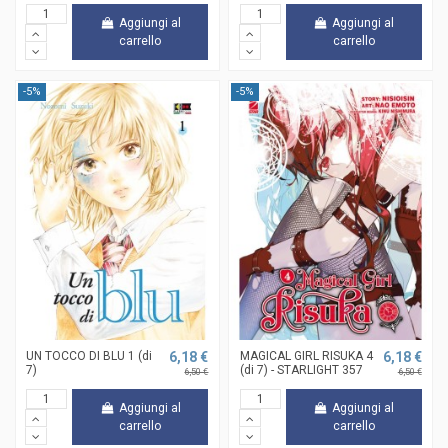
Aggiungi al
Aggiungi al
carrello
carrello
-5%
-5%
UN TOCCO DI BLU 1 (di
6,18 €
MAGICAL GIRL RISUKA 4
6,18 €
7)
(di 7) - STARLIGHT 357
6,50 €
6,50 €
Aggiungi al
Aggiungi al
carrello
carrello