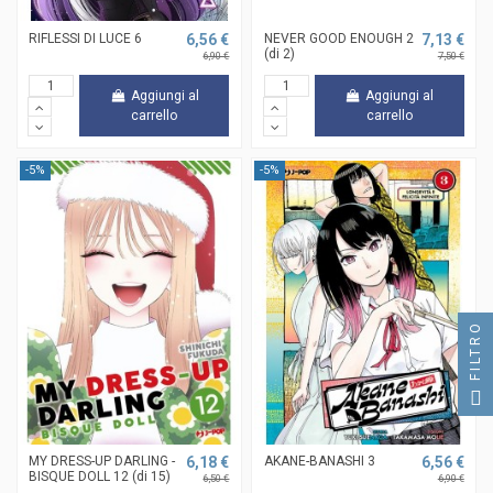
RIFLESSI DI LUCE 6
6,56 €
NEVER GOOD ENOUGH 2
7,13 €
(di 2)
6,90 €
7,50 €
Aggiungi al
Aggiungi al
carrello
carrello
-5%
-5%
FILTRO
MY DRESS-UP DARLING -
6,18 €
AKANE-BANASHI 3
6,56 €
BISQUE DOLL 12 (di 15)
6,50 €
6,90 €