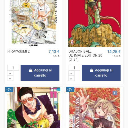
HIRAYASUMI 2
7,13 €
DRAGON BALL
14,25 €
ULTIMATE EDITION 20
7,50 €
15,00 €
(di 34)
Aggiungi al
Aggiungi al
carrello
carrello
-5%
-5%