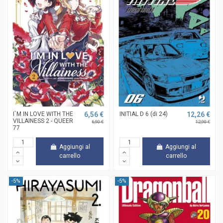
I`M IN LOVE WITH THE
6,56 €
INITIAL D 6 (di 24)
12,26 €
VILLAINESS 2 - QUEER
6,90 €
12,90 €
77
Aggiungi al
Aggiungi al
carrello
carrello
-5%
-5%