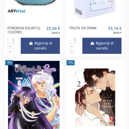
POKEMON SQUIRTLE
23,66 €
TRUTH OR DRINK
33,16 €
CUSCINO
24,90 €
34,90 €
Aggiungi al
Aggiungi al
carrello
carrello
-5%
-5%